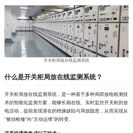
开关柜局放在线监测系统
什么是开关柜局放在线监测系统？
开关柜局放在线监测系统，是一种基于多种局部放电检测技
术的智能化监测方案，能够长期在线、实时监控开关柜的放
电活动，提前发现潜在的绝缘缺陷与局放隐患，从而实现从
“被动检修”向“主动运维”的转变。