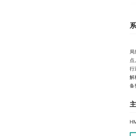
局
点
行
解
备
H