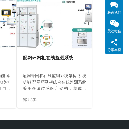
CT基
其密度值超标后进行报警或闭锁，
）精准捕
并通过物联网组网完成数据汇集与
联系我们
冲，结
传输。系统采用接入节点获取智能
浮放电
传感器监测数据，感知数据覆，现
通过高
场监测数据经接入节点汇集后通过
关注微信
Hz-
4G公网或有线以太网上传至服务器
械振动
后台，便于运维人员及时了解GIS设
部放电
备的绝缘情况。 主要监测设备
分享本页
数据融
HMJ1012-WFM 智能SF6气体密度
配网环网柜在线监测系统
预警、
表计和三通阀…
能 本
配网环网柜在线监测系统架构 系统
电缆护
功能 配网环网柜综合在线监测系统
压电缆
采用多源传感融合架构，集成局
知。局
放、温度及环境温湿度三大核心监
解决方案
传感器
测模块：通过特高频传感器与脉冲
测技术
电流传感器协同工作，实现对局部
捉电缆本
放电的高灵敏度、多维度捕捉；无
合AI
线温度传感器基于感应取电技术，
面放电
精准监测关键节点温升；配套无线