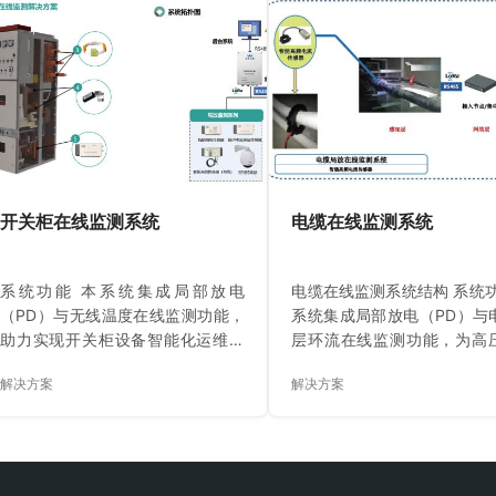
线LoRa/ 4G/ RS485等通讯方式把
器（AE）双模协同检测：HF
监测数据发送至接入节点，将数据
于宽频带（1MHz-30MHz
进行处理后通过无线或有线方式上
捉绕组及套管的高频放电脉
传到智能诊断系统，实现对避雷器
合AI算法识别电晕放电、悬
运行状态的监测及诊断。 ●根据不
等典型缺陷；超声波传感器
同的应用场景，如变电站、输电线
灵敏度声波信号（20k
路、开关柜等，会适配相应类型的
200kHz）定位变压器内部机
避雷器在线监测装置（不同场景应
或局部放电点，有效区分内
用如下）。 一、 变电站避雷器在线
与外部干扰。系统支持多源
开关柜在线监测系统
电缆在线监测系统
监测 系统特点 1…
合分析，提供放电量趋势
健…
系统功能 本系统集成局部放电
电缆在线监测系统结构 系统功
（PD）与无线温度在线监测功能，
系统集成局部放电（PD）与
助力实现开关柜设备智能化运维。
层环流在线监测功能，为高
局放监测部分采用智能三合一传感
运行状态提供全方位智能感
解决方案
解决方案
器（融合超声波、地电波等技
放监测采用智能高频电流
术），精准捕捉多维度放电信号并
（HFCT），基于宽频带检
智能识别故障类型；智能特高频传
（1MHz-30MHz）精准捕
感器（300MHz-3GHz频段）抗干
体及接头的高频放电信号，结
扰性强，可检测微弱放电并分析严
算法自动识别电晕放电、沿