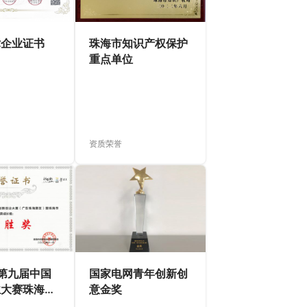
术企业证书
珠海市知识产权保护
重点单位
资质荣誉
年第九届中国
国家电网青年创新创
业大赛珠海赛
意金奖
奖