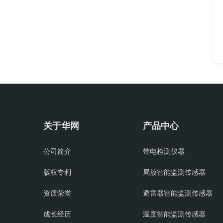
关于华网
产品中心
公司简介
带电检测仪器
版权专利
局放智能监测传感器
资质荣誉
避雷器智能监测传感器
成长经历
温度智能监测传感器