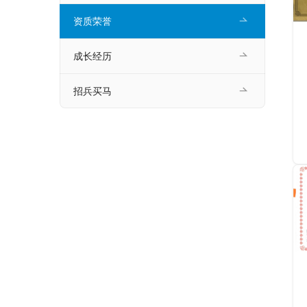
资质荣誉
成长经历
招兵买马