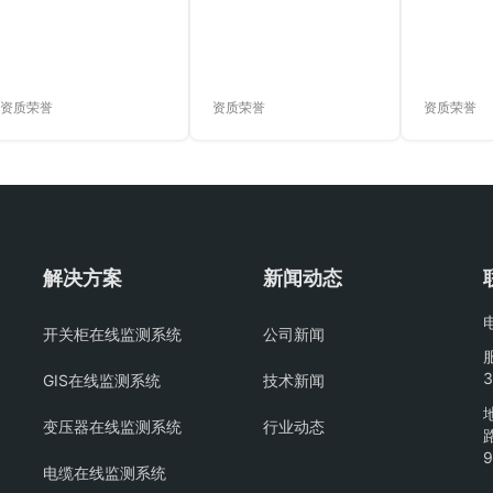
资质荣誉
资质荣誉
资质荣誉
解决方案
新闻动态
开关柜在线监测系统
公司新闻
3
GIS在线监测系统
技术新闻
变压器在线监测系统
行业动态
电缆在线监测系统