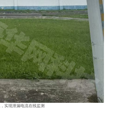
成，实现泄漏电流在线监测