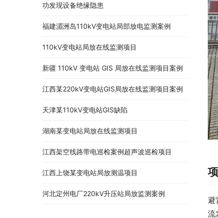
功发现设备绝缘隐患
福建湄洲岛110kV变电站局部放电监测案例
110kV变电站局放在线监测项目
新疆 110kV 变电站 GIS 局放在线监测项目案例
江西某220kV变电站GIS局放在线监测项目案例
天津某110kV变电站GIS缺陷
湖南某变电站局放在线监测项目
江西架空线路带电巡检案例超声波巡检项目
江西上饶某变电站局放测温项目
河北定州电厂220kV升压站局放监测案例
避
流