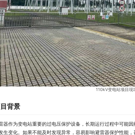
110kV变电站项目现
项目背景
雷器作为变电站重要的过电压保护设备，长期运行过程中可能因
发生变化。如果不能及时发现异常，容易影响避雷器保护性能，