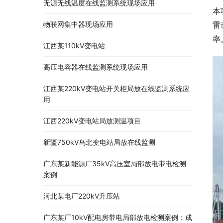
无源无线温度在线监测系统现场应用
本
物联网集中器现场应用
雷
率
江西某110kV变电站
高压电容器在线监测系统现场应用
江西某220kV变电站开关柜局放在线监测系统应
用
江西220kV变电站局放测温项目
新疆750kV乌北变电站局放在线监测
广东某新能源厂35kV高压室局部放电带电检测
案例
河北某电厂220kV升压站
广东某厂10kV配电房带电局部放电检测案例：成