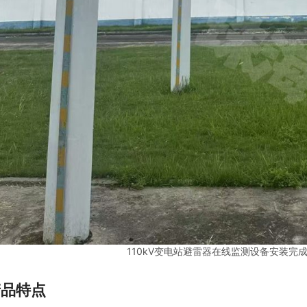
110kV变电站避雷器在线监测设备安装完
产品特点