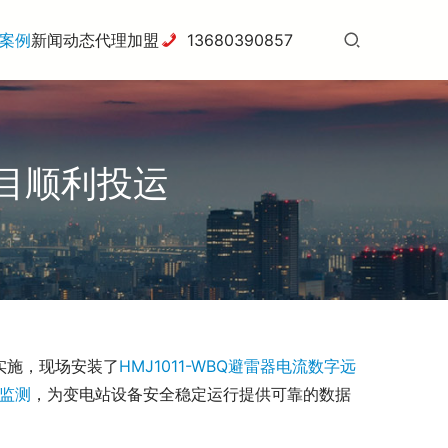
案例
新闻动态
代理加盟
13680390857
项目顺利投运
实施，现场安装了
HMJ1011-WBQ避雷器电流数字远
监测
，为变电站设备安全稳定运行提供可靠的数据