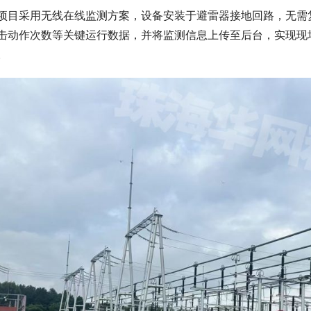
项目采用无线在线监测方案，设备安装于避雷器接地回路，无需
击动作次数等关键运行数据，并将监测信息上传至后台，实现现
。