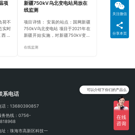
温项
新疆750kV乌北变电站局放在
线监测
关注微信
负荷不
项目详情： 安装的站点：国网新疆
态实时
750kV乌北变电站 项目于2021年在
分享本页
江西某
新疆开始实施，对新疆750kV变电
备运维
站的所有的断路器和GIS进行安装，
在线监测
部放电
都取得很不错的成果。 断路器局放
网科技
特高频在线监测 局部放电会产生特
对关键
高频电磁波，内置传感器通过天线
站安全
接收这些信号，并将其转换为电信
：项目
号，经过放大、滤波等处理后，传
局放融
输到监测系统进行分析，判断是否
可以介绍下你们的产品么
融合装
存在局部放电及其严重程度。内置
解决方案有哪些？
联系电话
放电监
特高频传感器在电力系统中对保障
该装置
断路器安全运行具有重要作用，能
电话：13680390857
接头、
够有效预防设备故障，提高系统可
绝缘状
靠性。 新疆传感器的型号 乌北站
服务热线：0756-
维智能
采用内置特高…
818968
地址：珠海市高新区科技一