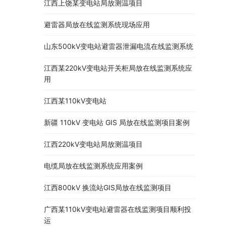
江西上饶某变电站局放测温项目
避雷器局放在线监测系统现场应用
山东500kV变电站避雷器泄漏电流在线监测系统
江西某220kV变电站开关柜局放在线监测系统应
用
江西某110kV变电站
新疆 110kV 变电站 GIS 局放在线监测项目案例
江西220kV变电站局放测温项目
电缆局放在线监测系统应用案例
江西800kV 换流站GIS局放在线监测项目
广西某110kV变电站避雷器在线监测项目顺利投
运