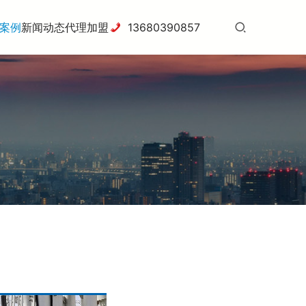
案例
新闻动态
代理加盟
13680390857