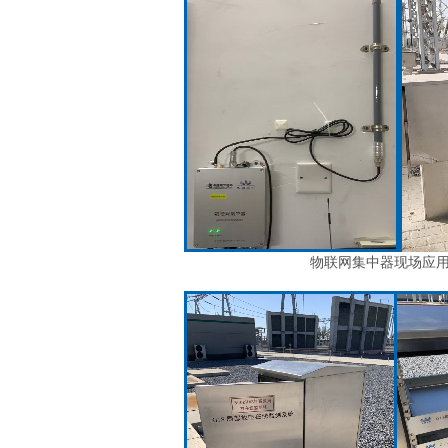
物联网集中器现场应