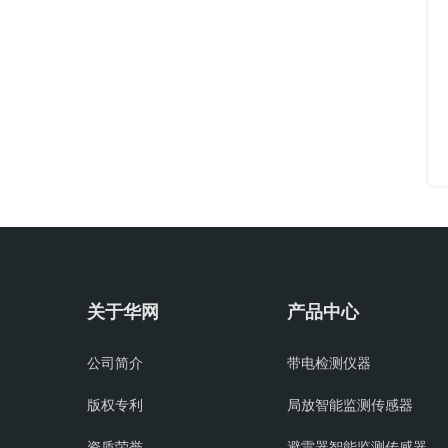
关于华网
产品中心
公司简介
带电检测仪器
版权专利
局放智能监测传感器
资质荣誉
避雷器智能监测传感器