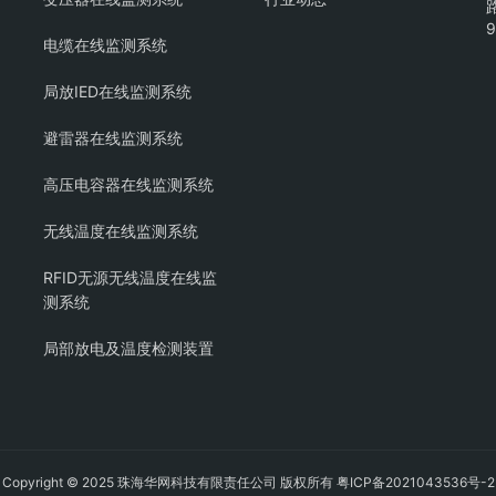
电缆在线监测系统
）
局放IED在线监测系统
避雷器在线监测系统
高压电容器在线监测系统
无线温度在线监测系统
RFID无源无线温度在线监
测系统
局部放电及温度检测装置
Copyright © 2025 珠海华网科技有限责任公司 版权所有
粤ICP备2021043536号-2