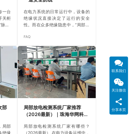
每一台
在电力系统的日常运行中，设备的
开关柜
绝缘状况直接决定了运行的安全
脉搏”
性。而在众多绝缘隐患中，“局部放
体”内
电”（简称局放）被公认为最具隐蔽
FAQ
可能正
性和破坏性的隐形威胁之一。一旦
部放电
失控，轻则造成设备老化加速，重
称PD）。
则引发绝缘击穿、系统跳闸，甚至
生在绝
大面积停电事故。 而“局放监测”，
的放电
正是这一切风险的前哨兵。 什么是
部的微
局放？为何需要监测？ 局部放电是
联系我们
设备故
指绝缘系统中局部区域发生的不完
效应，
全击穿，它常常出现在电缆接头、
关注微信
酿成灾
GIS开关、变压器绕组或中间接头等
么局部
部位，初期能量虽小，却会长期积
行业经
累、逐步扩展，最终演变为电气故
次部
局部放电检测系统厂家推荐
分享本页
障。 传统的定期人工检测已难以满
（2026最新）｜珠海华网科技
足现…
局放在线监测解决方案
，局部
局部放电检测系统厂家有哪些？
备绝缘
（2026最新） 在电力设备运维中，