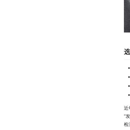
近
“
检