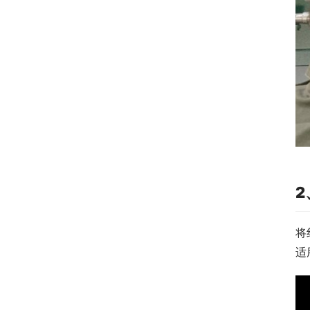
2
将
适