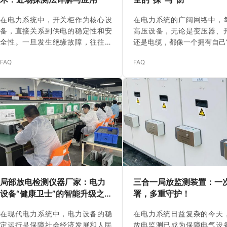
在电力系统中，开关柜作为核心设
在电力系统的广阔网络中，
备，直接关系到供电的稳定性和安
高压设备，无论是变压器、
全性。一旦发生绝缘故障，往往会
还是电缆，都像一个拥有自己“
导致严重经济损失和社会影响。而
的生命体。然而，在这个“生命
FAQ
FAQ
局部放电（PD）是开关柜绝缘缺陷
部，一个无形且危险的“病灶”
的早期信号，通过及时检测PD，可
在悄然滋生——那就是局
以有效评估设备状态，预防潜在故
（Partial Discharge, 简
障。传统检测方法如脉冲电流法和
局部放电，顾名思义，是发
超高频（UHF）法虽有优势，但存
缘介质内部的局部、不完全
在信号信息不足、抗干扰差或能量
现象。它就像是绝缘材料内
衰减等问题。针对这些痛点，基于
小“火花”，虽然不会立即导致
近场检测的PD新技术应运而生，它
障，但其长期累积的能量和
聚焦于PD信号能量集中的低频段
会不断侵蚀绝缘结构，最终
（10-200MHz），利用小型磁场探
难性的绝缘击穿事故。 为什
针实现非接触在线监测。本文将基
放电如此危险？ 学术研究和
局部放电检测仪器厂家：电力
三合一局放监测装置：一
于最新研究，深入解析这项技术的
验早已证…
设备“健康卫士”的智能升级之
署，多重守护！
原理…
路
在现代电力系统中，电力设备的稳
在电力系统日益复杂的今天
定运行是保障社会经济发展和人民
放电监测已成为保障电气设