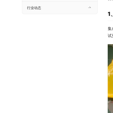
行业动态
1
集
试