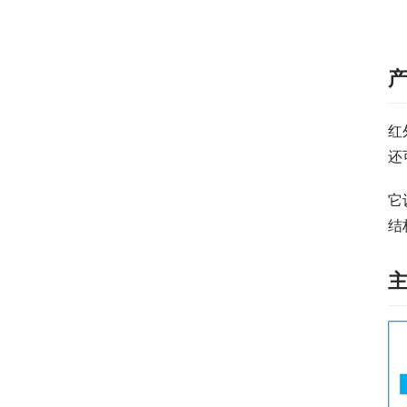
产
红
还
它
结
主