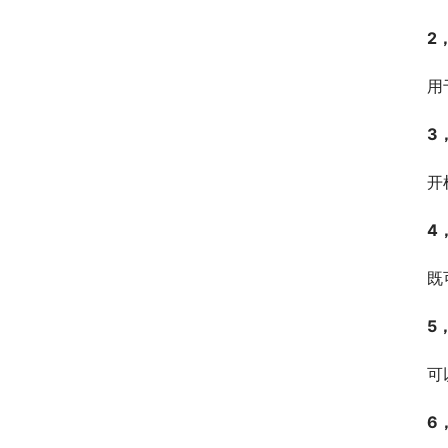
2
用
3
开
4
既
5
可
6