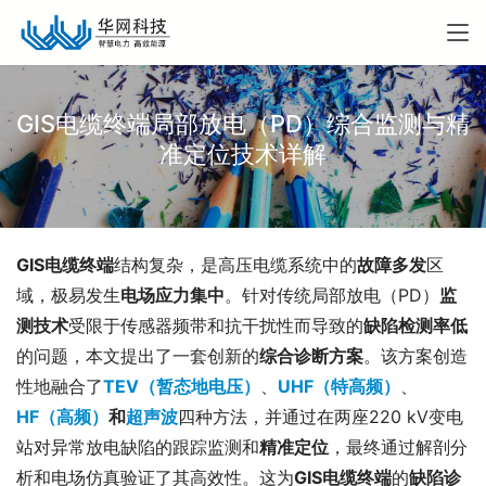
GIS电缆终端局部放电（PD）综合监测与精
准定位技术详解
GIS电缆终端
结构复杂，是高压电缆系统中的
故障多发
区
域，极易发生
电场应力集中
。针对传统局部放电（PD）
监
测技术
受限于传感器频带和抗干扰性而导致的
缺陷检测率低
的问题，本文提出了一套创新的
综合诊断方案
。该方案创造
性地融合了
TEV（暂态地电压）
、
UHF（特高频）
、
HF（高频）
和
超声波
四种方法，并通过在两座220 kV变电
站对异常放电缺陷的跟踪监测和
精准定位
，最终通过解剖分
析和电场仿真验证了其高效性。这为
GIS电缆终端
的
缺陷诊