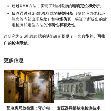
通过
UHV
方法，实现了对缺陷源的
精确定位和分析
。
最终通过对GIS电缆终端的
解剖分析
（例如应力锥和环
氧套管内部出现裂纹）和
电场仿真
，验证了所提出的放
电检测和定位方法的
准确性和有效性
。
该研究为GIS电缆终端的缺陷诊断提供了一套
典型的、可推
广的检测示范
。
更多信息
配电房局放检测：守护电
变压器局部放电检测技术