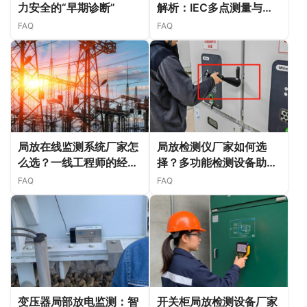
力安全的“早期诊断”
解析：IEC多点测量与
UHF局放监测如何联合提
FAQ
FAQ
升诊断准确率？
局放在线监测系统厂家怎
局放检测仪厂家如何选
么选？一线工程师的经验
择？多功能检测设备助力
分享
电力安全
FAQ
FAQ
变压器局部放电监测：智
开关柜局放检测设备厂家