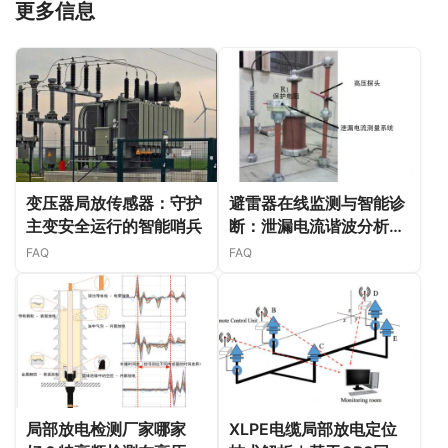
更多信息
变压器局放传感器：守护
避雷器在线监测与智能诊
主变安全运行的智能哨兵
断：泄漏电流谐波分析的
突破性应用
FAQ
FAQ
局部放电检测厂家哪家
XLPE电缆局部放电定位