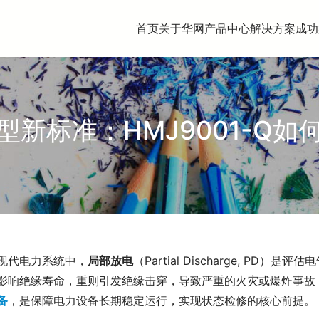
首页
关于华网
产品中心
解决方案
成功
新标准：HMJ9001-Q
现代电力系统中，
局部放电
（Partial Discharge, P
影响绝缘寿命，重则引发绝缘击穿，导致严重的火灾或爆炸事故
备
，是保障电力设备长期稳定运行，实现状态检修的核心前提。