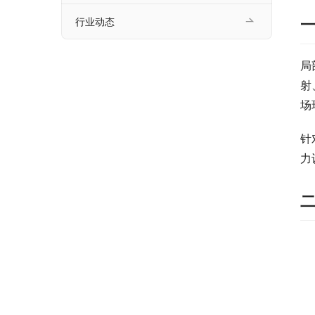
行业动态
局
射
场
针
力