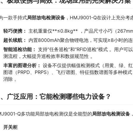
三、极致便携与高效：现场应用的完美解决方案
为一款手持式
局部放电检测设备
，HMJ9001-Q在设计上充分
轻巧便携：
主机重量仅**≤0.8kg** ，产品尺寸小巧（267
超长续航：
内置8000mAh聚合物锂电池，可实现≥8小时的
智能巡检功能：
支持“任务巡检”和“RFID巡检”模式 。用
测流程，大幅提升巡检效率和数据规范性 。
丰富的图谱分析：
设备不仅提供幅值检测模式（用黄、绿、红
图谱（PRPD、PRPS）、飞行谱图、特征指数谱图等多种模
消除 。
四、广泛应用：它能检测哪些电力设备？
MJ9001-Q多功能局部放电检测仪是全能型的
局部放电检测设备
开关柜