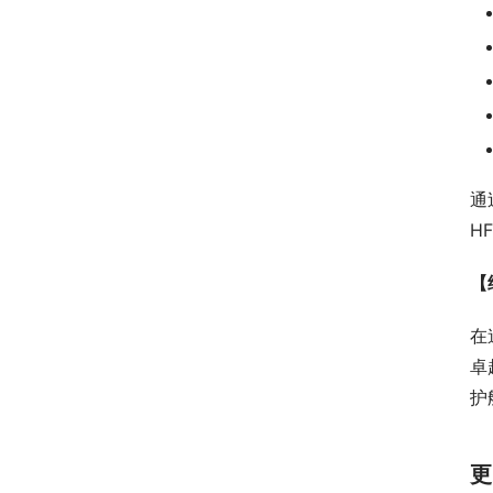
通
H
【
在
卓
护
更