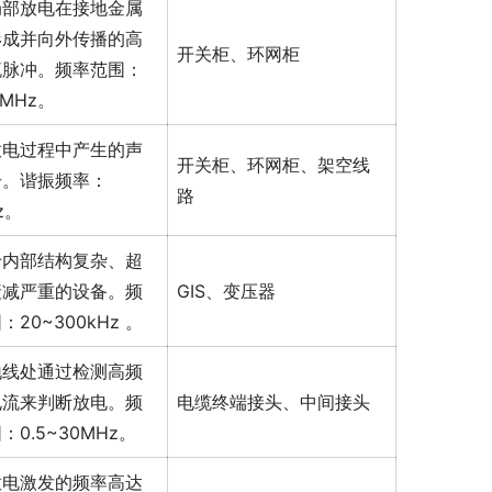
局部放电在接地金属
形成并向外传播的高
开关柜、环网柜
流脉冲。频率范围：
0MHz。
放电过程中产生的声
开关柜、环网柜、架空线
号。谐振频率：
路
z。
于内部结构复杂、超
衰减严重的设备。频
GIS、变压器
：20~300kHz 。
地线处通过检测高频
电流来判断放电。频
电缆终端接头、中间接头
：0.5~30MHz。
放电激发的频率高达