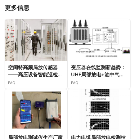
更多信息
空间特高频局放传感器
变压器在线监测新趋势：
——高压设备智能巡检的
UHF局部放电+油中气体
“前哨兵”
+振动三合一智能诊断方
FAQ
FAQ
案
局部放电测试仪生产厂家
电力电缆局部放电检测技