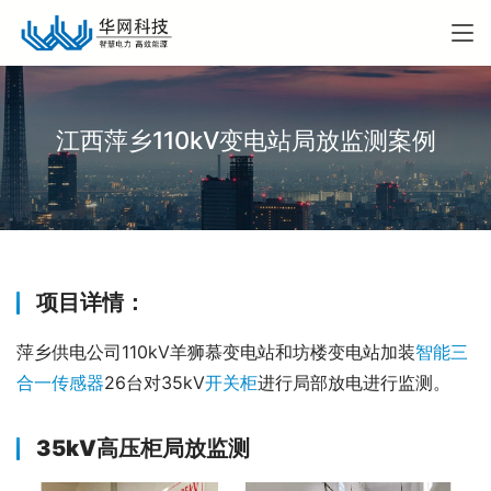
江西萍乡110kV变电站局放监测案例
项目详情：
萍乡供电公司110kV羊狮慕变电站和坊楼变电站加装
智能三
合一传感器
26台对35kV
开关柜
进行局部放电进行监测。
35kV高压柜局放监测