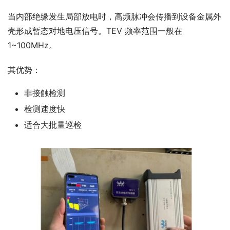
当内部绝缘发生局部放电时，高频脉冲会传播到设备金属外
壳形成暂态对地电压信号。TEV 频率范围一般在 
1~100MHz。
其优势：
非接触检测
检测速度快
适合大批量巡检