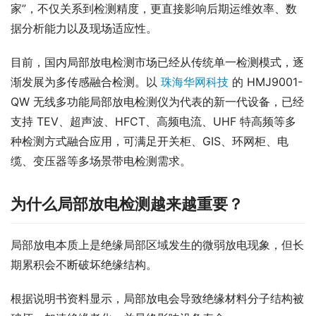
家”，不仅关系到检测精度，更直接影响后期运维效率、数
据分析能力以及现场适应性。
目前，国内局部放电检测市场已经从传统单一检测模式，逐
渐发展为多传感融合检测。以 
珠海华网科技
 的 HMJ9001-
QW 无线多功能局部放电检测仪为代表的新一代设备，已经
支持 TEV、超声波、HFCT、高频电流、UHF 特高频等多
种检测方式融合应用，可满足开关柜、GIS、环网柜、电
缆、变压器等多场景带电检测需求。
为什么局部放电检测越来越重要？
局部放电本质上是绝缘局部区域发生的微弱放电现象，但长
期累积会不断破坏绝缘结构。
根据说明书资料显示，局部放电会导致绝缘材料分子结构被