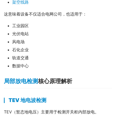
架空线路
这意味着设备不仅适合电网公司，也适用于：
工业园区
光伏电站
风电场
石化企业
轨道交通
数据中心
局部放电检测
核心原理解析
TEV 地电波检测
TEV（暂态地电压）主要用于检测开关柜内部放电。