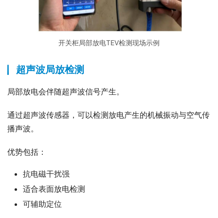
开关柜局部放电TEV检测现场示例
超声波局放检测
局部放电会伴随超声波信号产生。
通过超声波传感器，可以检测放电产生的机械振动与空气传
播声波。
优势包括：
抗电磁干扰强
适合表面放电检测
可辅助定位