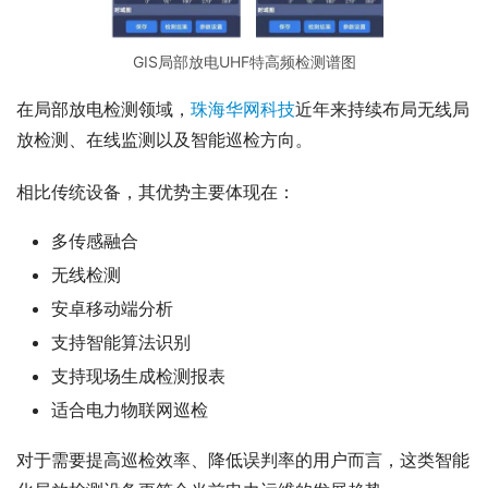
GIS局部放电UHF特高频检测谱图
在局部放电检测领域，
珠海华网科技
近年来持续布局无线局
放检测、在线监测以及智能巡检方向。
相比传统设备，其优势主要体现在：
多传感融合
无线检测
安卓移动端分析
支持智能算法识别
支持现场生成检测报表
适合电力物联网巡检
对于需要提高巡检效率、降低误判率的用户而言，这类智能