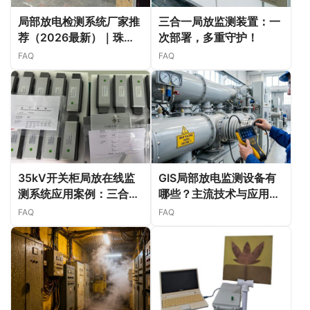
局部放电检测系统厂家推
三合一局放监测装置：一
荐（2026最新）｜珠海
次部署，多重守护！
华网科技局放在线监测解
FAQ
FAQ
决方案
35kV开关柜局放在线监
GIS局部放电监测设备有
测系统应用案例：三合一
哪些？主流技术与应用解
传感器与集中器解决方案
析
FAQ
FAQ
解析