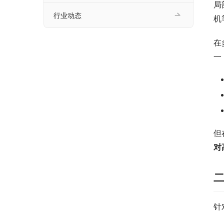
局
行业动态
机
在
一
但
对
二
针