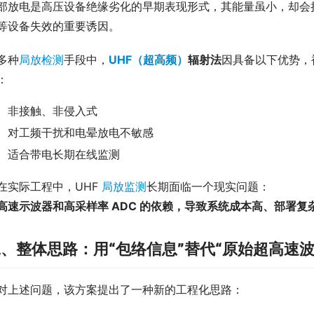
部放电是高压设备绝缘劣化的早期表现形式，其能量虽小，却会
等设备失效的重要诱因。
多种
局放检测
手段中，
UHF（超高频）
辐射法
因具备以下优势，
：
非接触、非侵入式
对工频干扰和电晕放电不敏感
适合带电长期在线监测
在实际工程中，UHF 
局放监测
长期面临一个现实问题：
高速示波器和高采样率 ADC 的依赖，导致系统成本高、部署复
、整体思路：用“包络信息”替代“原始超高速波
对上述问题，该方案提出了一种新的工程化思路：