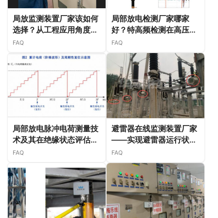
局放监测装置厂家该如何
局部放电检测厂家哪家
选择？从工程应用角度谈
好？特高频检测在高压电
几个关键点
缆终端的应用解析
FAQ
FAQ
局部放电脉冲电荷测量技
避雷器在线监测装置厂家
术及其在绝缘状态评估中
——实现避雷器运行状态
的应用
智能感知
FAQ
FAQ