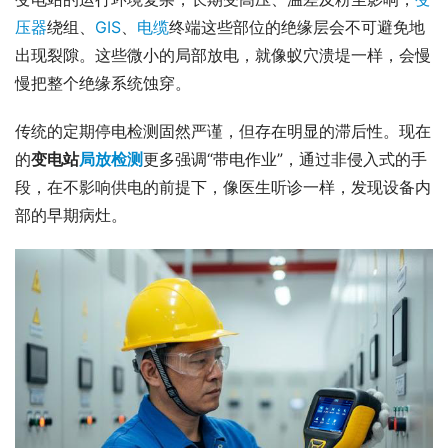
压器
绕组、
GIS
、
电缆
终端这些部位的绝缘层会不可避免地
出现裂隙。这些微小的局部放电，就像蚁穴溃堤一样，会慢
慢把整个绝缘系统蚀穿。
传统的定期停电检测固然严谨，但存在明显的滞后性。现在
的
变电站
局放检测
更多强调“带电作业”，通过非侵入式的手
段，在不影响供电的前提下，像医生听诊一样，发现设备内
部的早期病灶。