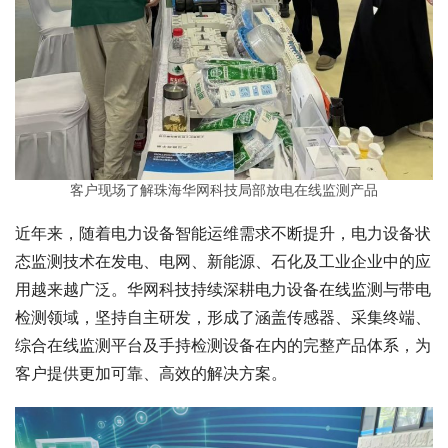
客户现场了解珠海华网科技局部放电在线监测产品
近年来，随着电力设备智能运维需求不断提升，电力设备状
态监测技术在发电、电网、新能源、石化及工业企业中的应
用越来越广泛。华网科技持续深耕电力设备在线监测与带电
检测领域，坚持自主研发，形成了涵盖传感器、采集终端、
综合在线监测平台及手持检测设备在内的完整产品体系，为
客户提供更加可靠、高效的解决方案。