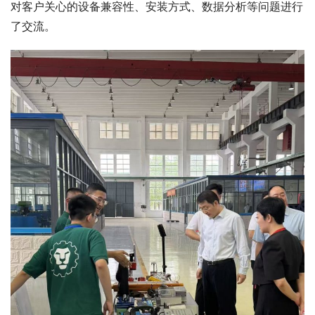
对客户关心的设备兼容性、安装方式、数据分析等问题进行
了交流。