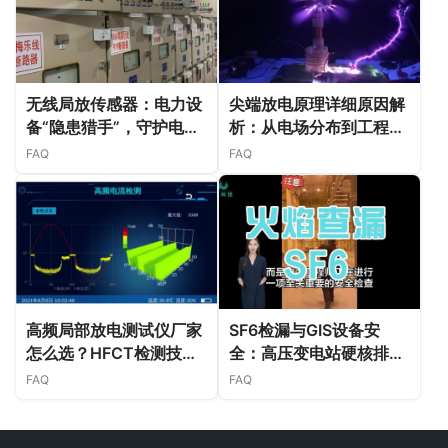
无线局放传感器：电力设
尖端放电原理详细原因解
备“隐患猎手”，守护电网
析：从电场分布到工程应
安全
用的深度理解
FAQ
FAQ
高频局部放电测试仪厂家
SF6检漏与GIS设备安
怎么选？HFCT检测技术
全：高压变电站硬核排查
正在成为电力巡检主流
技术
FAQ
FAQ