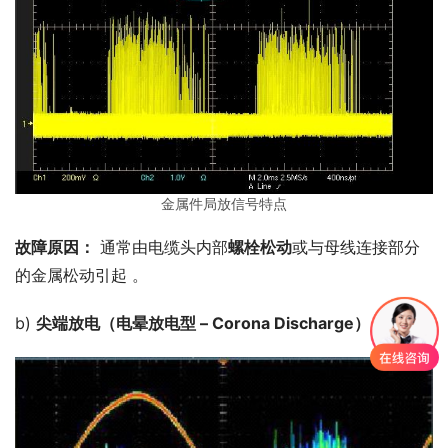
金属件局放信号特点
故障原因：
 通常由电缆头内部
螺栓松动
或与母线连接部分
的金属松动引起 。
b) 
尖端放电（电晕放电型 – Corona Discharge）：