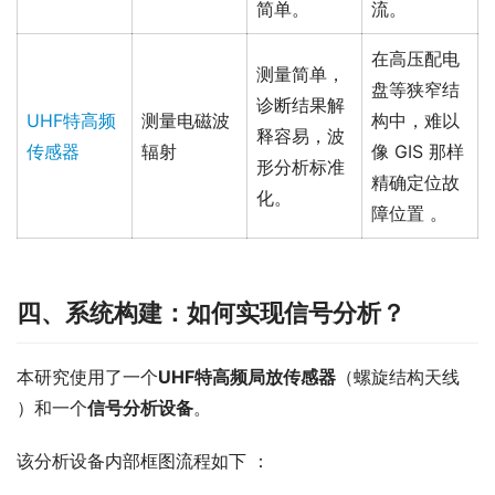
简单。
流。
在高压配电
测量简单，
盘等狭窄结
诊断结果解
UHF特高频
测量电磁波
构中，难以
释容易，波
传感器
辐射
像 GIS 那样
形分析标准
精确定位故
化。
障位置 。
四、
系统构建：如何实现信号分析？
本研究使用了一个
UHF
特高频局放
传感器
（螺旋结构天线 
）和一个
信号分析设备
。
该分析设备内部框图流程如下 ：