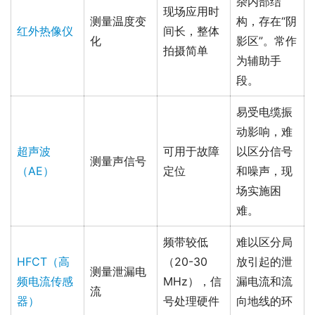
杂内部结
现场应用时
测量温度变
构，存在“阴
红外热像仪
间长，整体
化
影区”。常作
拍摄简单
为辅助手
段。
易受电缆振
动影响，难
超声波
可用于故障
以区分信号
测量声信号
（AE）
定位
和噪声，现
场实施困
难。
频带较低
难以区分局
HFCT（高
（20-30
放引起的泄
测量泄漏电
频电流传感
MHz），信
漏电流和流
流
器）
号处理硬件
向地线的环