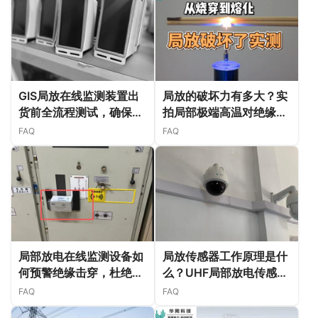
GIS局放在线监测装置出
局放的破坏力有多大？实
货前全流程测试，确保现
拍局部极端高温对绝缘材
场长期稳定运行
料的毁灭性损伤
FAQ
FAQ
局部放电在线监测设备如
局放传感器工作原理是什
何预警绝缘击穿，杜绝电
么？UHF局部放电传感器
弧闪光等重大事故？
检测原理详解
FAQ
FAQ