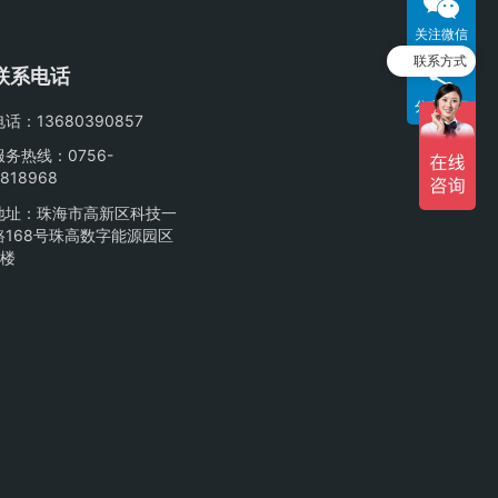
关注微信
联系方式
联系电话
分享本页
电话：13680390857
服务热线：0756-
818968
地址：珠海市高新区科技一
路168号珠高数字能源园区
9楼