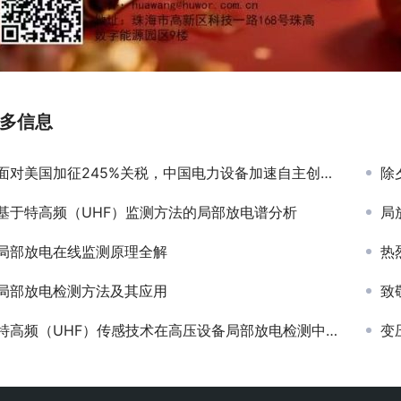
多信息
面对美国加征245%关税，中国电力设备加速自主创新 —— 局放在线监测的战略意义
除
基于特高频（UHF）监测方法的局部放电谱分析
局
局部放电在线监测原理全解
热
局部放电检测方法及其应用
致
特高频（UHF）传感技术在高压设备局部放电检测中的应用与发展
变