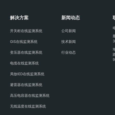
解决方案
新闻动态
开关柜在线监测系统
公司新闻
3
GIS在线监测系统
技术新闻
变压器在线监测系统
行业动态
电缆在线监测系统
）
局放IED在线监测系统
避雷器在线监测系统
高压电容器在线监测系统
无线温度在线监测系统