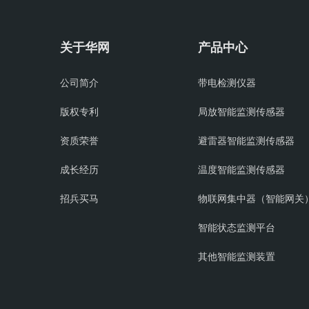
关于华网
产品中心
公司简介
带电检测仪器
版权专利
局放智能监测传感器
资质荣誉
避雷器智能监测传感器
成长经历
温度智能监测传感器
招兵买马
物联网集中器（智能网关
智能状态监测平台
其他智能监测装置