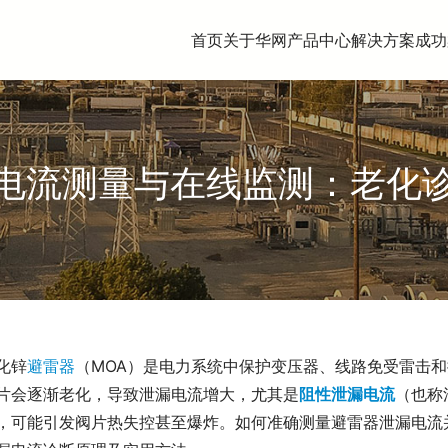
首页
关于华网
产品中心
解决方案
成功
电流测量与在线监测：老化
化锌
避雷器
（MOA）是电力系统中保护变压器、线路免受雷击和
片会逐渐老化，导致泄漏电流增大，尤其是
阻性泄漏电流
（也称
，可能引发阀片热失控甚至爆炸。如何准确测量避雷器泄漏电流