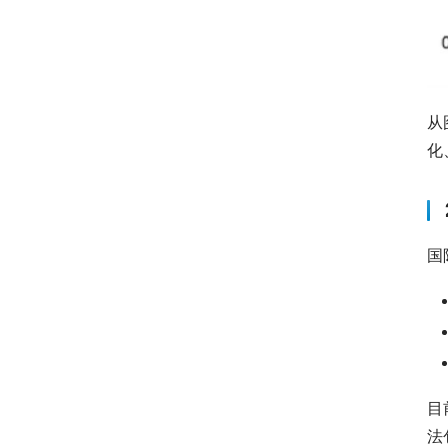
从
化
国
目
法