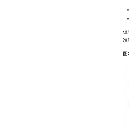
但
准
图