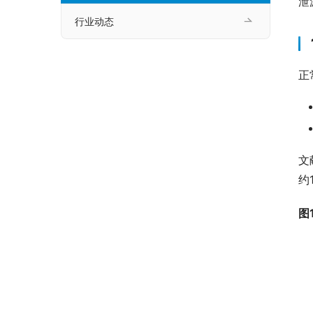
泄
行业动态
正
文
约
图