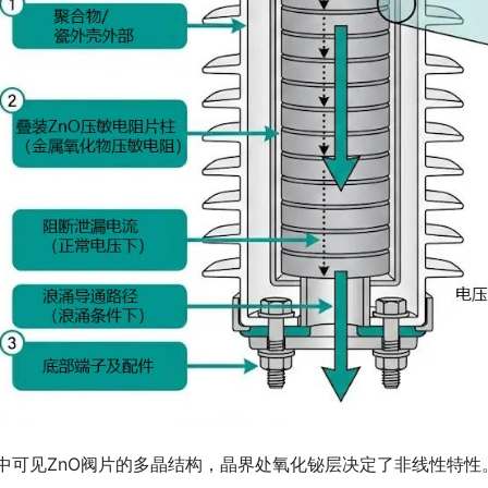
中可见ZnO阀片的多晶结构，晶界处氧化铋层决定了非线性特