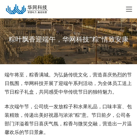
粽叶飘香迎端午，华网科技“粽”情致安康
端午将至，粽香满城。为弘扬传统文化，营造喜庆热烈的节
日氛围，华网科技开展了迎端午系列活动，为全体员工送上
节日粽子礼盒，共同感受中华传统节日的独特魅力。
本次端午节，公司统一发放粽子和水果礼品，口味丰富、包
装精致，传递出美好祝愿与浓浓“粽”意。节日前夕，公司各
部门洋溢着节日喜庆气氛，粽香与微笑交融，营造出一片温
馨欢乐的节日景象。