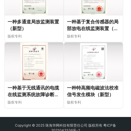
一种多通道局放监测装置
一种基于复合传感器的局
（新型）
部放电在线监测装置（新
型）
版权专利
版权专利
一种基于无线通讯的电缆
一种特高频电磁波法校准
在线监测系统故障诊断方
信号发生模块（新型）
法（发明）
版权专利
版权专利
Copyright © 2025 珠海华网科技有限责任公司 版权所有
粤ICP备
2021043536号-2