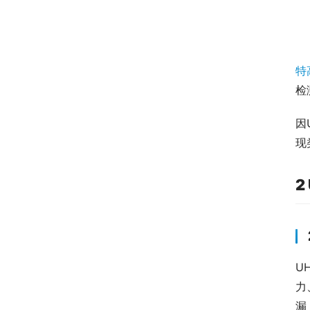
特
检
因
现
2
U
力
漏