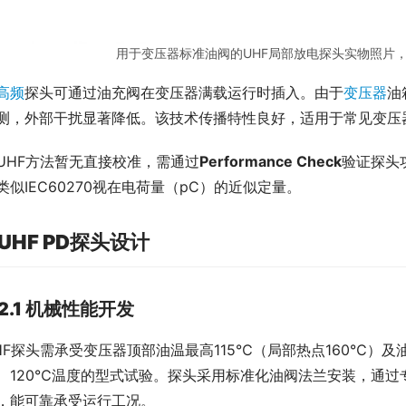
用于变压器标准油阀的UHF局部放电探头实物照片
高频
探头可通过油充阀在变压器满载运行时插入。由于
变压器
油
测，外部干扰显著降低。该技术传播特性良好，适用于常见变压
UHF方法暂无直接校准，需通过
Performance Check
验证探头功
类似IEC60270视在电荷量（pC）的近似定量。
 UHF PD探头设计
2.1 机械性能开发
HF探头需承受变压器顶部油温最高115℃（局部热点160℃）及油压
、120℃温度的型式试验。探头采用标准化油阀法兰安装，通
，能可靠承受运行工况。